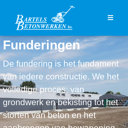
Funderingen
De fundering is het fundament
van iedere constructie. We het
volledige proces: van
grondwerk en bekisting tot het
storten van beton en het
aanbrengen van bewapening.