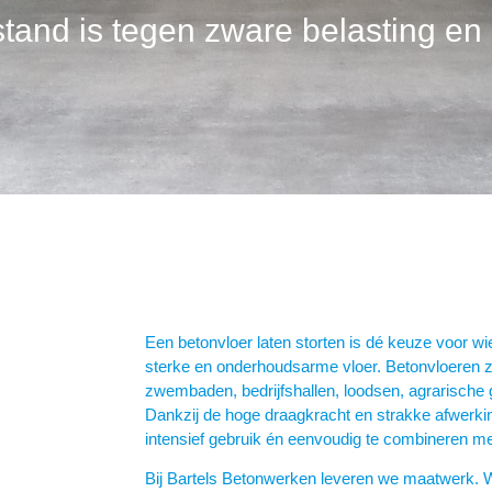
tand is tegen zware belasting en 
Een betonvloer laten storten is dé keuze voor w
sterke en onderhoudsarme vloer. Betonvloeren zi
zwembaden, bedrijfshallen, loodsen, agrarische
Dankzij de hoge draagkracht en strakke afwerkin
intensief gebruik én eenvoudig te combineren me
Bij Bartels Betonwerken leveren we maatwerk. Wi