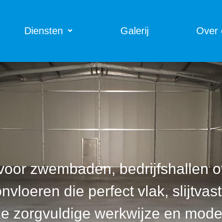
Diensten
Galerij
Over 
voor zwembaden, bedrijfshallen o
vloeren die perfect vlak, slijtvas
ze zorgvuldige werkwijze en mode