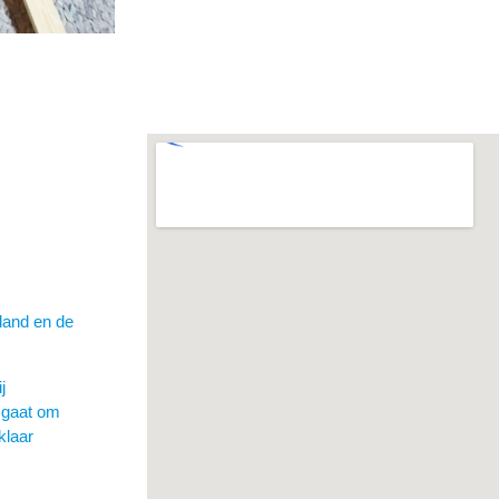
lland en de
j
u gaat om
klaar