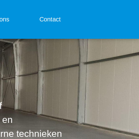
ons
Contact
f
t en
rne technieken