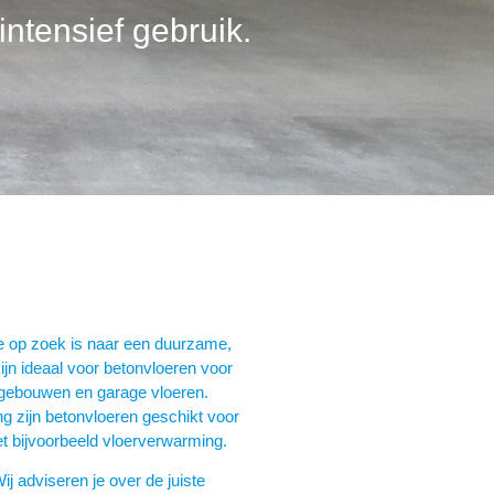
intensief gebruik.
ie op zoek is naar een duurzame,
jn ideaal voor betonvloeren voor
 gebouwen en garage vloeren.
g zijn betonvloeren geschikt voor
t bijvoorbeeld vloerverwarming.
j adviseren je over de juiste