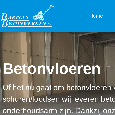
Home
Betonvloeren
Of het nu gaat om betonvloeren 
schuren/loodsen wij leveren beton
onderhoudsarm zijn. Dankzij on