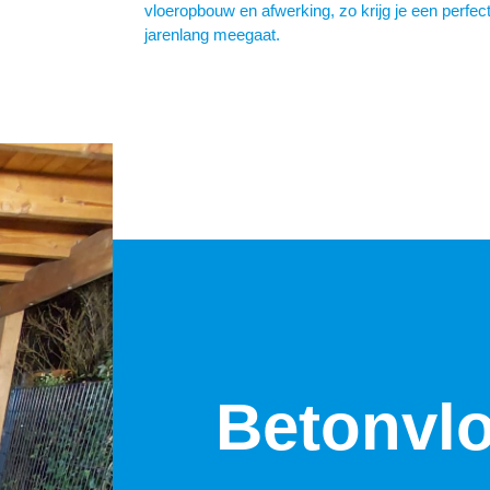
vloeropbouw en afwerking, zo krijg je een perfec
jarenlang meegaat.
Betonvl