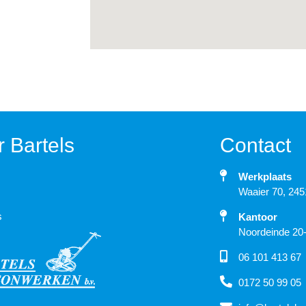
 Bartels
Contact
Werkplaats
Waaier 70, 24
s
Kantoor
Noordeinde 20
06 101 413 67
0172 50 99 05